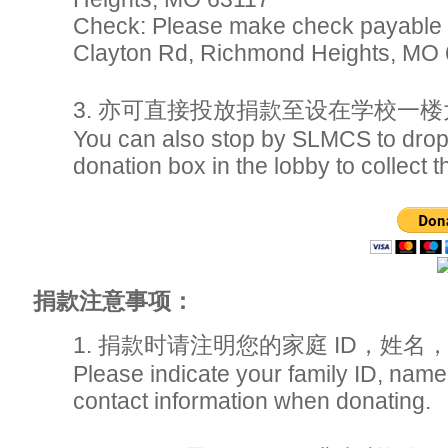
Check: Please make check payable 
Clayton Rd, Richmond Heights, MO
3. 亦可直接投放捐款至设在学校一
You can also stop by SLMCS to drop o
donation box in the lobby to collect 
捐款注意事项：
1. 捐款时请注明您的家庭 ID，姓
Please indicate your family ID, nam
contact information when donating.